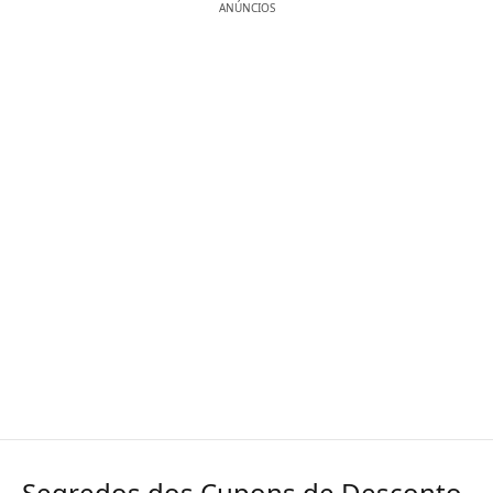
ANÚNCIOS
Segredos dos Cupons de Desconto