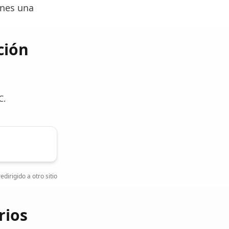
enes una
ción
C.
edirigido a otro sitio
rios