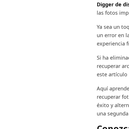
Digger de di
las fotos im
Ya sea un to
un error en 
experiencia f
Si ha elimin
recuperar ar
este artículo 
Aquí aprende
recuperar fo
éxito y alte
una segunda 
Conozca