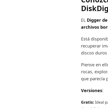
DiskDi
EL
Digger de
archivos bo
Está disponi
recuperar im
discos duros
Piense en el
rocas, explo
que parecía 
Versiones
:
Gratis:
Ideal p