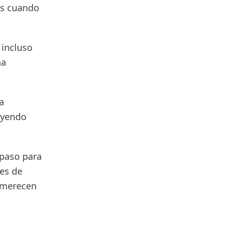
os cuando
 incluso
na
a
leyendo
 paso para
des de
s merecen