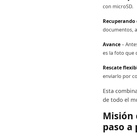
con microSD.
Recuperando o
documentos, a
Avance
– Ante
es la foto que 
Rescate flexib
enviarlo por c
Esta combinac
de todo el m
Misión 
paso a 