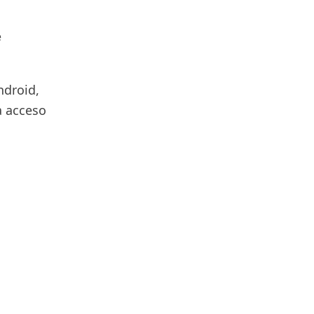
e
droid,
a acceso