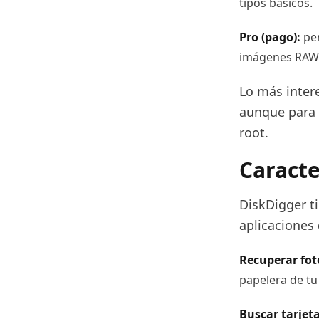
tipos básicos.
Pro (pago):
per
imágenes RAW
Lo más inter
aunque para 
root.
Caracte
DiskDigger ti
aplicaciones
Recuperar fot
papelera de tu
Buscar tarjet