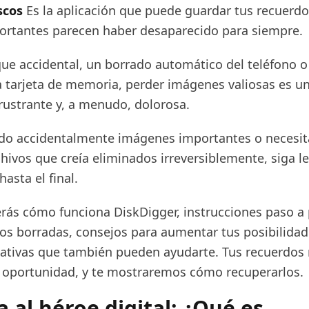
scos
Es la aplicación que puede guardar tus recuerd
portantes parecen haber desaparecido para siempre.
que accidental, un borrado automático del teléfono o
la tarjeta de memoria, perder imágenes valiosas es u
rustrante y, a menudo, dolorosa.
ado accidentalmente imágenes importantes o necesit
chivos que creía eliminados irreversiblemente, siga 
hasta el final.
rás cómo funciona DiskDigger, instrucciones paso a
tos borradas, consejos para aumentar tus posibilida
rnativas que también pueden ayudarte. Tus recuerdo
oportunidad, y te mostraremos cómo recuperarlos.
 al héroe digital: ¿Qué es