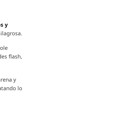
s y
ilagrosa.
ole
es flash,
arena y
atando lo