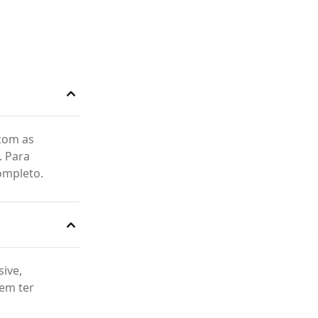
 com as
. Para
ompleto.
sive,
em ter