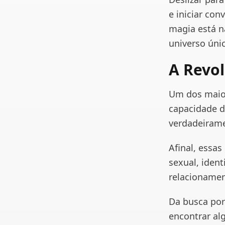
e iniciar co
magia está n
universo únic
A Revol
Um dos maior
capacidade d
verdadeirame
Afinal, essa
sexual, iden
relacionamen
Da busca por
encontrar al