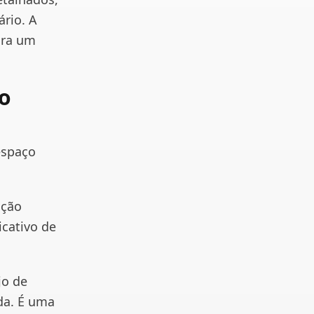
ário. A
ara um
ão
espaço
ação
icativo de
jo de
da. É uma