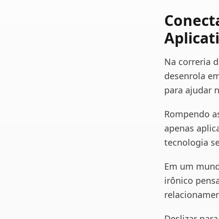
Conect
Aplicat
Na correria 
desenrola em
para ajudar 
Rompendo as 
apenas aplic
tecnologia s
Em um mundo 
irônico pens
relacionamen
Deslizar para