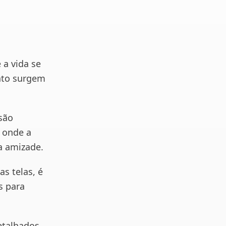
 a vida se
nto surgem
são
 onde a
a amizade.
s telas, é
s para
etalhados,