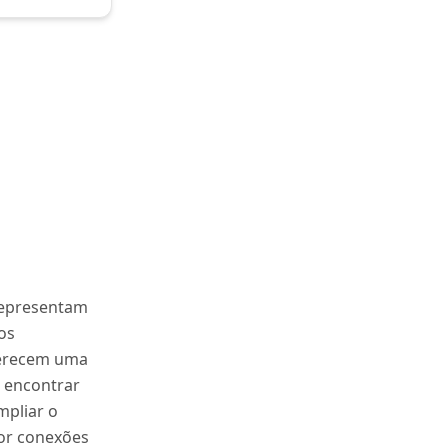
representam
os
ferecem uma
a encontrar
mpliar o
 por conexões