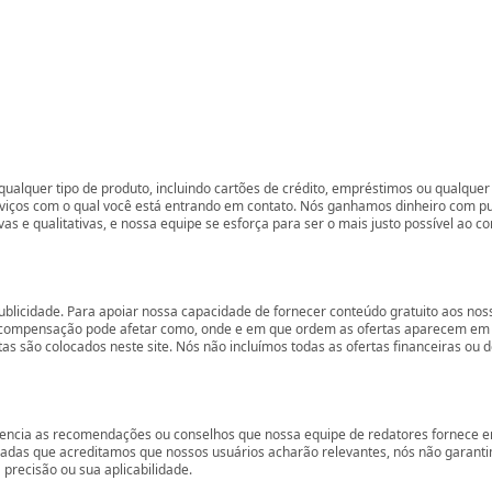
ualquer tipo de produto, incluindo cartões de crédito, empréstimos ou qualquer 
rviços com o qual você está entrando em contato. Nós ganhamos dinheiro com p
vas e qualitativas, e nossa equipe se esforça para ser o mais justo possível ao 
ublicidade. Para apoiar nossa capacidade de fornecer conteúdo gratuito aos 
compensação pode afetar como, onde e em que ordem as ofertas aparecem em nos
são colocados neste site. Nós não incluímos todas as ofertas financeiras ou de
encia as recomendações ou conselhos que nossa equipe de redatores fornece em
zadas que acreditamos que nossos usuários acharão relevantes, nós não garant
precisão ou sua aplicabilidade.